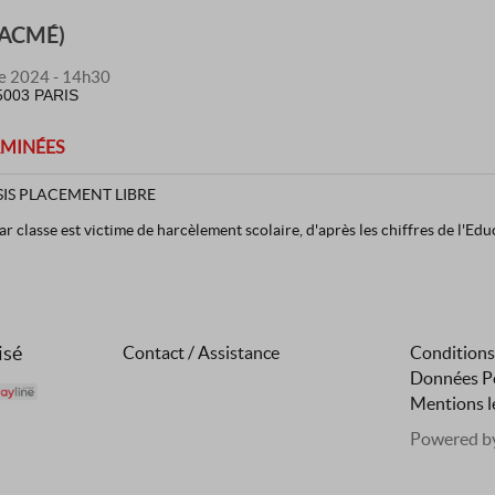
(LACMÉ)
e 2024 - 14h30
003 PARIS
RMINÉES
SIS PLACEMENT LIBRE
ar classe est victime de harcèlement scolaire, d'après les chiffres de l'Ed
t, violence, suicide : amplifié par les reseaux sociaux, ce “phénomène mas
 des victimes se libère. Pourtant une voix reste inexistante dans le débat p
un problème si l'on oublie de s'intéresser à ses auteur·rice·s ?
telle Ndjandjo, co-autrice de J'ai harcelé • Paola Guzzo, co-autrice de J'ai
isé
Contact / Assistance
Conditions
Données Pe
Mentions l
Powered b