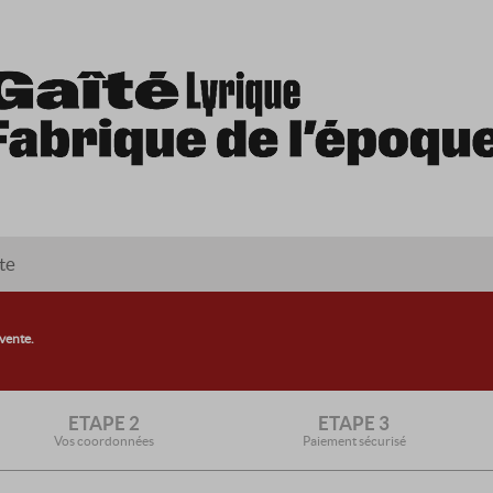
te
 vente.
ETAPE 2
ETAPE 3
Vos coordonnées
Paiement sécurisé